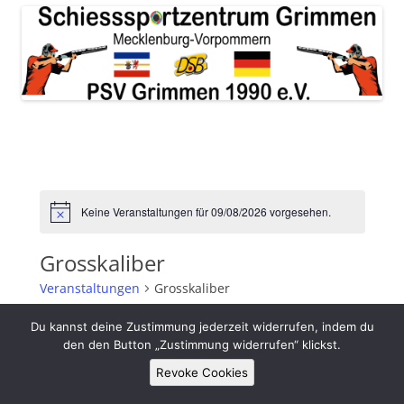
Keine Veranstaltungen für 09/08/2026 vorgesehen.
Hinweis
Grosskaliber
Veranstaltungen
Grosskaliber
Veranstaltunge
Veransta
Du kannst deine Zustimmung jederzeit widerrufen, indem du
Suche
Suche
Ansichte
Tag
den den Button „Zustimmung widerrufen“ klickst.
und
Navigati
Veranstaltungen
8/9/2026
Ansichten,
Revoke Cookies
Navigation
Datum
wählen.