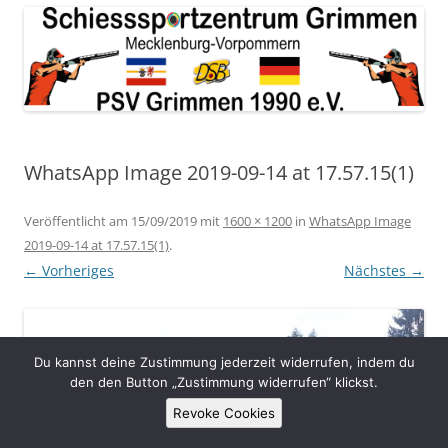
WhatsApp Image 2019-09-14 at 17.57.15(1)
Veröffentlicht am
15/09/2019
mit
1600 × 1200
in
WhatsApp Image
2019-09-14 at 17.57.15(1)
.
← Vorheriges
Nächstes →
Du kannst deine Zustimmung jederzeit widerrufen, indem du
den den Button „Zustimmung widerrufen“ klickst.
Revoke Cookies