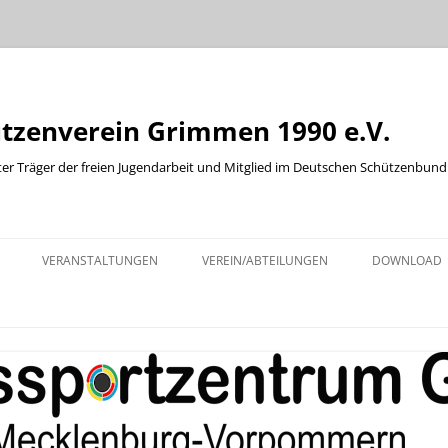
ützenverein Grimmen 1990 e.V.
ter Träger der freien Jugendarbeit und Mitglied im Deutschen Schützenbund
Zum
Inhalt
VERANSTALTUNGEN
VEREIN/ABTEILUNGEN
DOWNLOAD
springen
KINDER UND JUGENDABTEILUNG
ABTEILUNG WURFSCHEIBE
ABTEILUNG WESTERN
BOGENABTEILUNG