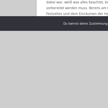
dabei war, weiß was alles beachtet, b
vorbereitet werden muss. Bereits am 
Festzeltes und dem Einräumen der Ha
waren diesmal viele Helfer dabei. Da
Du kannst deine Zustimmung j
Am Abend ging es für zwei Schützen
erlebten sie zusammen mit ca. 50 an
anderen Bundesländern einen gesell
vielen Gesprächen.