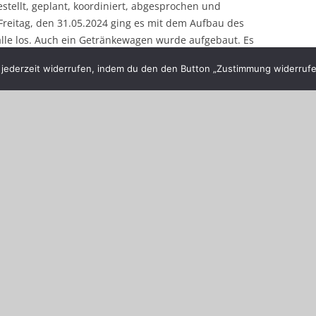
estellt, geplant, koordiniert, abgesprochen und
Freitag, den 31.05.2024 ging es mit dem Aufbau des
lle los. Auch ein Getränkewagen wurde aufgebaut. Es
nke schön.
ederzeit widerrufen, indem du den den Button „Zustimmung widerrufen
brüder zum Kameradschaftsabend nach Negast. Dort
deren Schützenbrüdern, Ehrengästen und Gästen aus
igen Abend, mit gegenseitigen Kennenlernen und