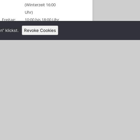
(Winterzeit 16:00
Uhr)
Freitag:
10:00 bis 18:00 Uhr
(Winterzeit 16:00
“ klickst.
Revoke Cookies
Uhr)
Sonnabend:
09:00 bis 18:00 Uhr
(Winterzeit 16:00
Uhr)
Sonntag:
geschlossen
Tel: 038326 456315
Anmeldeschluss 1 Stunde vor
Schließung!
Gruppenanmeldungen sind für diese
Tage am Vormittag möglich.
Alle Schützen und Besucher müssen
sich nach Betreten des Platzes