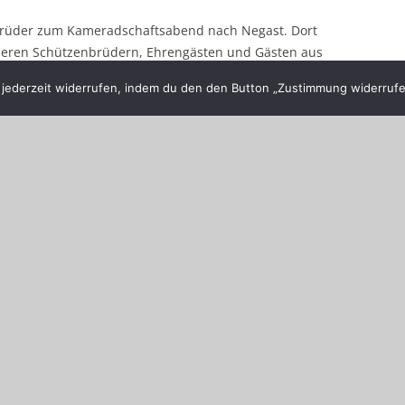
brüder zum Kameradschaftsabend nach Negast. Dort
deren Schützenbrüdern, Ehrengästen und Gästen aus
igen Abend, mit gegenseitigen Kennenlernen und
ederzeit widerrufen, indem du den den Button „Zustimmung widerrufen