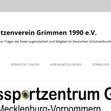
ützenverein Grimmen 1990 e.V.
ter Träger der freien Jugendarbeit und Mitglied im Deutschen Schützenbund
Zum
Inhalt
VERANSTALTUNGEN
VEREIN/ABTEILUNGEN
DOWNLOAD
springen
KINDER UND JUGENDABTEILUNG
ABTEILUNG WURFSCHEIBE
ABTEILUNG WESTERN
BOGENABTEILUNG