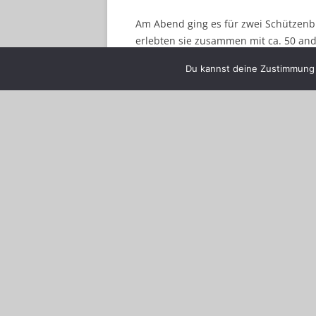
Am Abend ging es für zwei Schützen
erlebten sie zusammen mit ca. 50 an
anderen Bundesländern einen gesell
Du kannst deine Zustimmung j
vielen Gesprächen.