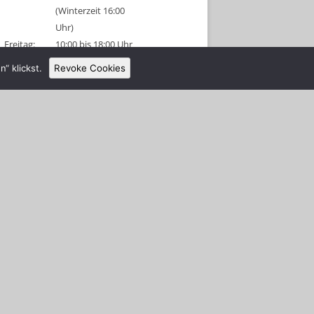
(Winterzeit 16:00
Uhr)
Freitag:
10:00 bis 18:00 Uhr
(Winterzeit 16:00
“ klickst.
Revoke Cookies
Uhr)
Sonnabend:
09:00 bis 18:00 Uhr
(Winterzeit 16:00
Uhr)
Sonntag:
geschlossen
Tel: 038326 456315
Anmeldeschluss 1 Stunde vor
Schließung!
Gruppenanmeldungen sind für diese
Tage am Vormittag möglich.
Alle Schützen und Besucher müssen
sich nach Betreten des Platzes