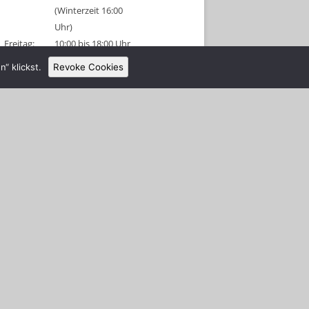
(Winterzeit 16:00
Uhr)
Freitag:
10:00 bis 18:00 Uhr
(Winterzeit 16:00
“ klickst.
Revoke Cookies
Uhr)
Sonnabend:
09:00 bis 18:00 Uhr
(Winterzeit 16:00
Uhr)
Sonntag:
geschlossen
Tel: 038326 456315
Anmeldeschluss 1 Stunde vor
Schließung!
Gruppenanmeldungen sind für diese
Tage am Vormittag möglich.
Alle Schützen und Besucher müssen
sich nach Betreten des Platzes