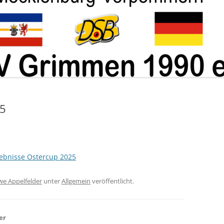
ABTEILUNG KUGEL
25
ebnisse Ostercup 2025
e Appelfelder
unter
Allgemein
veröffentlicht.
er