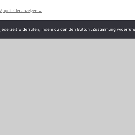
 Appelfelder anzeigen
→
ederzeit widerrufen, indem du den den Button „Zustimmung widerrufen
Bogenschützen bei den Energietagen
→
entlicht.
Erforderliche Felder sind mit
*
markiert