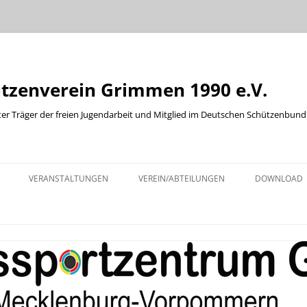
ützenverein Grimmen 1990 e.V.
ter Träger der freien Jugendarbeit und Mitglied im Deutschen Schützenbund
Zum
Inhalt
VERANSTALTUNGEN
VEREIN/ABTEILUNGEN
DOWNLOAD
springen
KINDER UND JUGENDABTEILUNG
ABTEILUNG WURFSCHEIBE
ABTEILUNG WESTERN
BOGENABTEILUNG