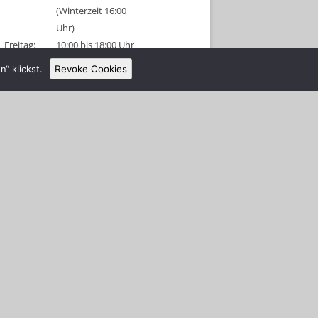
(Winterzeit 16:00
Uhr)
Freitag:
10:00 bis 18:00 Uhr
(Winterzeit 16:00
“ klickst.
Revoke Cookies
Uhr)
Sonnabend:
09:00 bis 18:00 Uhr
(Winterzeit 16:00
Uhr)
Sonntag:
geschlossen
Tel: 038326 456315
Anmeldeschluss 1 Stunde vor
Schließung!
Gruppenanmeldungen sind für diese
Tage am Vormittag möglich.
Alle Schützen und Besucher müssen
sich nach Betreten des Platzes