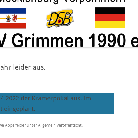
ABTEILUNG KUGEL
Jahr leider aus.
 9.4.2022 der Kramerpokal aus. Im
st eingeplant.
e Appelfelder
unter
Allgemein
veröffentlicht.