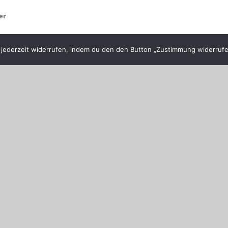
er
 Appelfelder anzeigen
→
ederzeit widerrufen, indem du den den Button „Zustimmung widerrufen
der am
Mitgliederversammlung am 30.4.2022
→
entlicht.
Erforderliche Felder sind mit
*
markiert