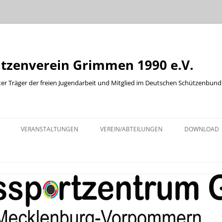
ützenverein Grimmen 1990 e.V.
ter Träger der freien Jugendarbeit und Mitglied im Deutschen Schützenbund
Zum
Inhalt
VERANSTALTUNGEN
VEREIN/ABTEILUNGEN
DOWNLOAD
springen
KINDER UND JUGENDABTEILUNG
ABTEILUNG WURFSCHEIBE
ABTEILUNG WESTERN
BOGENABTEILUNG