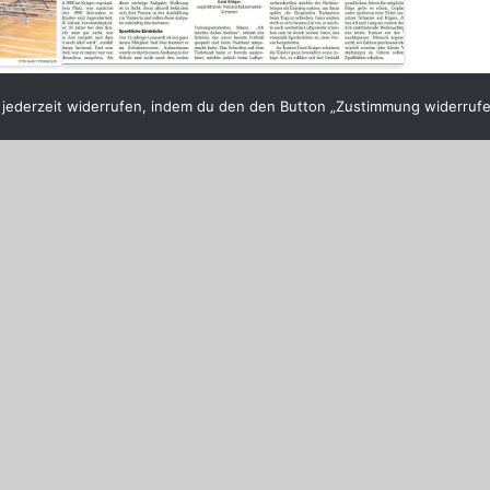
e Appelfelder
unter
Allgemein
veröffentlicht.
ederzeit widerrufen, indem du den den Button „Zustimmung widerrufen
er
 Appelfelder anzeigen
→
s des
Landesmeisterschaft Wurfscheibe, Trap und
BNISSE
Skeet 2022
→