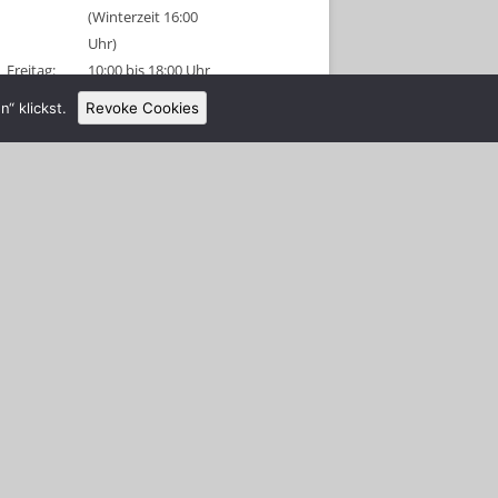
(Winterzeit 16:00
Uhr)
Freitag:
10:00 bis 18:00 Uhr
(Winterzeit 16:00
“ klickst.
Revoke Cookies
Uhr)
Sonnabend:
09:00 bis 18:00 Uhr
(Winterzeit 16:00
Uhr)
Sonntag:
geschlossen
Tel: 038326 456315
Anmeldeschluss 1 Stunde vor
Schließung!
Gruppenanmeldungen sind für diese
Tage am Vormittag möglich.
Alle Schützen und Besucher müssen
sich nach Betreten des Platzes