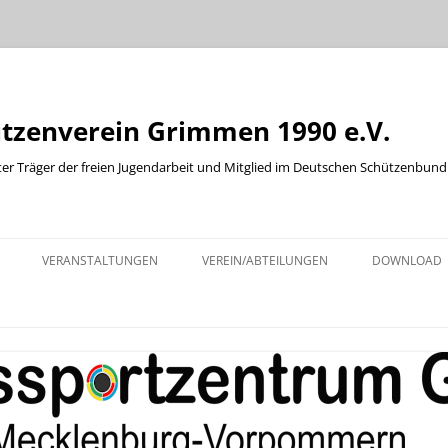
ützenverein Grimmen 1990 e.V.
ter Träger der freien Jugendarbeit und Mitglied im Deutschen Schützenbund
Zum
Inhalt
VERANSTALTUNGEN
VEREIN/ABTEILUNGEN
DOWNLOAD
springen
KINDER UND JUGENDABTEILUNG
ABTEILUNG WURFSCHEIBE
ABTEILUNG WESTERN
BOGENABTEILUNG