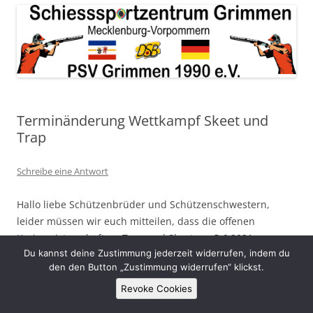
Terminänderung Wettkampf Skeet und
Trap
Schreibe eine Antwort
Hallo liebe Schützenbrüder und Schützenschwestern,
leider müssen wir euch mitteilen, dass die offenen
Kreismeisterschaften, Trap und Skeet am 5.6.2021
Du kannst deine Zustimmung jederzeit widerrufen, indem du
ersatzlos ausfallen. Die Landesmeisterschaften sind
den den Button „Zustimmung widerrufen“ klickst.
weiterhin für den 3. und 4. Juli geplant. So wie es jetzt
aussieht, können wir diese durchführen.
Revoke Cookies