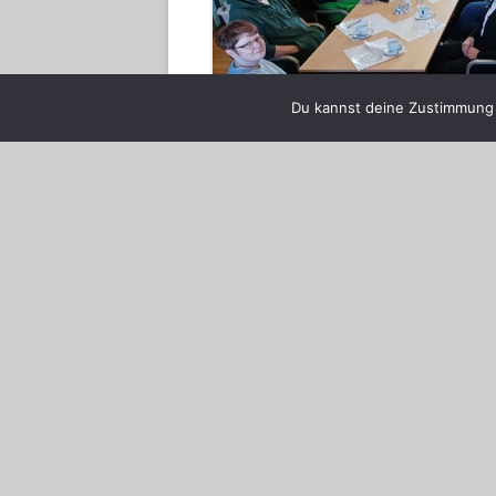
Du kannst deine Zustimmung j
Von Damen, Platzhirsc
Schreibe eine Antwort
Nach zwei Jahren Pandemiepause fand
derer begleitet von 12 Geschöpfen de
ein.