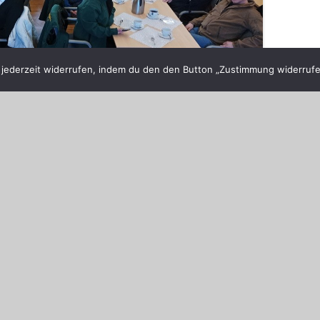
ederzeit widerrufen, indem du den den Button „Zustimmung widerrufen
hen und der Wandertasche
en sich am 04.03.2023 18 Damen aus fünf Vereinen,
s männlichen Geschlechts, zu einer illusteren Runde