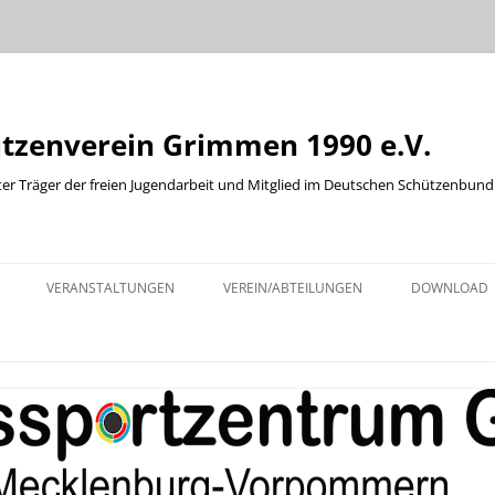
ützenverein Grimmen 1990 e.V.
ter Träger der freien Jugendarbeit und Mitglied im Deutschen Schützenbund
Zum
Inhalt
VERANSTALTUNGEN
VEREIN/ABTEILUNGEN
DOWNLOAD
springen
KINDER UND JUGENDABTEILUNG
ABTEILUNG WURFSCHEIBE
ABTEILUNG WESTERN
BOGENABTEILUNG