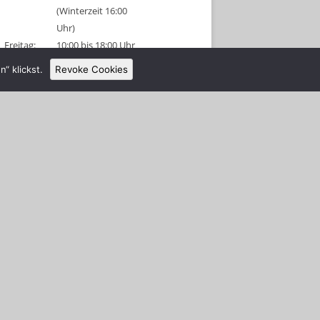
(Winterzeit 16:00
Uhr)
Freitag:
10:00 bis 18:00 Uhr
(Winterzeit 16:00
“ klickst.
Revoke Cookies
Uhr)
Sonnabend:
09:00 bis 18:00 Uhr
(Winterzeit 16:00
Uhr)
Sonntag:
geschlossen
Tel: 038326 456315
Anmeldeschluss 1 Stunde vor
Schließung!
Gruppenanmeldungen sind für diese
Tage am Vormittag möglich.
Alle Schützen und Besucher müssen
sich nach Betreten des Platzes