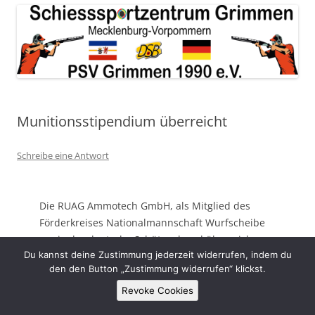
Munitionsstipendium überreicht
Schreibe eine Antwort
Die RUAG Ammotech GmbH, als Mitglied des
Förderkreises Nationalmannschaft Wurfscheibe
sowie der deutsche Schützenbund überreichen
Du kannst deine Zustimmung jederzeit widerrufen, indem du
Tim – Luka Schmidt ( Deutscher Vize-Meister
den den Button „Zustimmung widerrufen“ klickst.
2019) und Romy Gramowski (Deutsche Meisterin
2019) , beide Schülerklasse ein
Revoke Cookies
Munitionsstipendium in Höhe von 2.000 Schuss