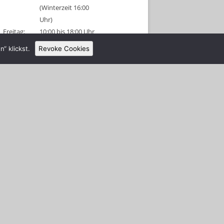
(Winterzeit 16:00
Uhr)
Freitag:
10:00 bis 18:00 Uhr
(Winterzeit 16:00
“ klickst.
Revoke Cookies
Uhr)
Sonnabend:
09:00 bis 18:00 Uhr
(Winterzeit 16:00
Uhr)
Sonntag:
geschlossen
Tel: 038326 456315
Anmeldeschluss 1 Stunde vor
Schließung!
Gruppenanmeldungen sind für diese
Tage am Vormittag möglich.
Alle Schützen und Besucher müssen
sich nach Betreten des Platzes