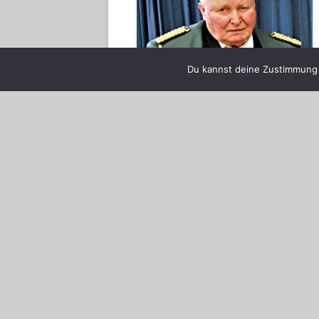
Du kannst deine Zustimmung j
Ulrich Kszykus
Seit dem Jahr 2004 war er auf Grund 
verlieren mit ihm einen allseits bel
Erinnerung behalten.
Die Vereinsmitglieder des Polizeisch
Dieser Beitrag wurde am
10/01/2017
von
Fr