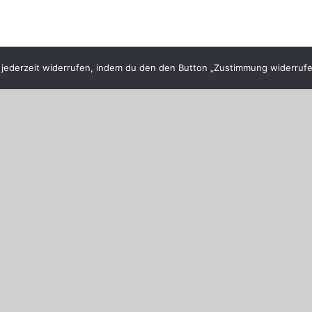
ederzeit widerrufen, indem du den den Button „Zustimmung widerrufen
seiner Verdienste Ehrenmitglied im PSV Grimmen. Wir
iebten Schützenbruder und werden ihn immer in guter
ützenverein Grimmen 1990 e.V.
eier Mitarbeiter
unter
Allgemein
veröffentlicht.