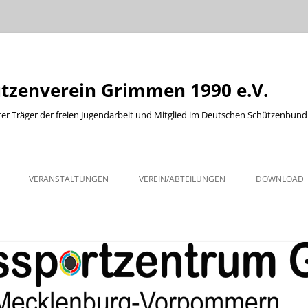
ützenverein Grimmen 1990 e.V.
ter Träger der freien Jugendarbeit und Mitglied im Deutschen Schützenbund
Zum
Inhalt
VERANSTALTUNGEN
VEREIN/ABTEILUNGEN
DOWNLOAD
springen
KINDER UND JUGENDABTEILUNG
ABTEILUNG WURFSCHEIBE
ABTEILUNG WESTERN
BOGENABTEILUNG