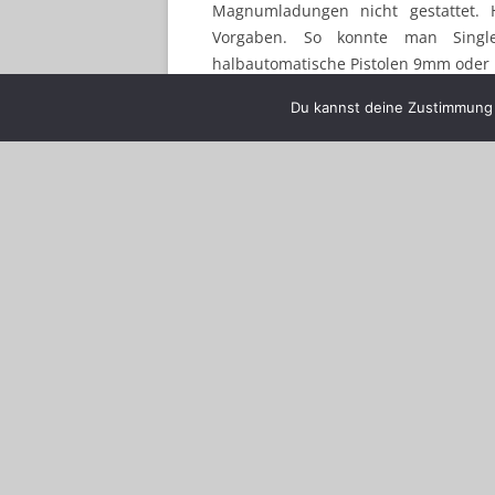
Magnumladungen nicht gestattet. 
Vorgaben. So konnte man Single 
halbautomatische Pistolen 9mm oder K
Du kannst deine Zustimmung j
Conrad Schimke (PSV)
Fallscheiben in 25 Meter Entfernung
wieder 5 Schuss laden und nach de
jeweils benötigte Zeit der beide
festgehalten und addiert, hinzu k
Geheimnisse um Zeiten und Treff
Wiederholung des Durchganges macht
Als Niemand mehr das Bedürfnis hat
oder andere Zeiten zu unterbieten
das Flintenschiessen auf dieselben Zi