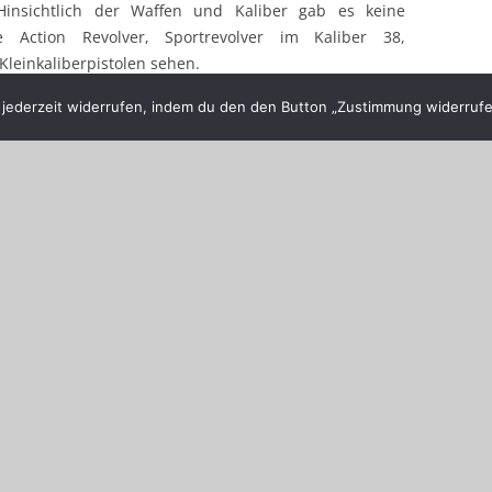
Hinsichtlich der Waffen und Kaliber gab es keine
Action Revolver, Sportrevolver im Kaliber 38,
leinkaliberpistolen sehen.
ederzeit widerrufen, indem du den den Button „Zustimmung widerrufen
Für die Kurzwaffe galt folgender Ablauf. Der
Schütze lädt 5 Patronen und senkt sie in
schussbereitem Zustand auf 45 Grad ab. Nach
dem akustischen Timersignal beginnt das
Schießen, indem der Schütze die Waffe auf die 6
 richtet. Nach den fünf Schuss wird die Zeit notiert
m Signal die noch stehenden Ziele beschießen. Die
n Serien wird auf eine hundertstel Sekunde genau
ommen die Treffer. Ein Starter folgt dem anderen.
er gibt es nicht und von der Möglichkeit einer
en viele Gebrauch um sich verbessern zu können.
te seine
 begann
Johannes Lass (PSV)
ele. Nun