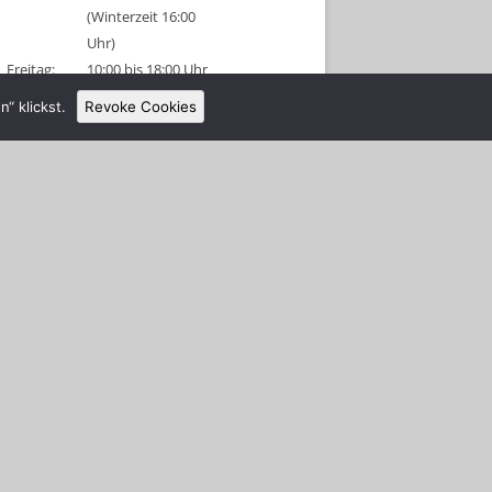
(Winterzeit 16:00
Uhr)
Freitag:
10:00 bis 18:00 Uhr
(Winterzeit 16:00
“ klickst.
Revoke Cookies
Uhr)
Sonnabend:
09:00 bis 18:00 Uhr
(Winterzeit 16:00
Uhr)
Sonntag:
geschlossen
Tel: 038326 456315
Anmeldeschluss 1 Stunde vor
Schließung!
Gruppenanmeldungen sind für diese
Tage am Vormittag möglich.
Alle Schützen und Besucher müssen
sich nach Betreten des Platzes