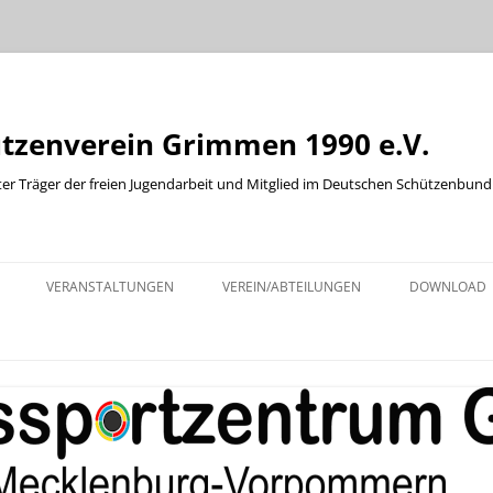
ützenverein Grimmen 1990 e.V.
ter Träger der freien Jugendarbeit und Mitglied im Deutschen Schützenbund
Zum
Inhalt
VERANSTALTUNGEN
VEREIN/ABTEILUNGEN
DOWNLOAD
springen
KINDER UND JUGENDABTEILUNG
ABTEILUNG WURFSCHEIBE
ABTEILUNG WESTERN
BOGENABTEILUNG