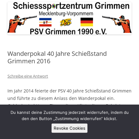
Wanderpokal 40 Jahre Schießstand
Grimmen 2016
Schreibe eine Antwort
Im Jahr 2014 feierte der PSV 40 Jahre Schießstand Grimmen
und führte zu diesem Anlass den Wanderpokal ein.
Goldschmied Henry Zimmerling stiftete diesen Pokal. In
Du kannst deine Zustimmung jederzeit widerrufen, indem du
diesem Jahr traten 9 Schützen aus 2 Vereinen zum
den den Button „Zustimmung widerrufen“ klickst.
Wettkampf um den Pokal an. Erstmals sogar 3 Frauen.
Revoke Cookies